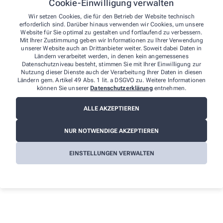
Telefon: 026815901
Cookie-Einwilligung verwalten
Telefax: 0268170218
Wir setzen Cookies, die für den Betrieb der Website technisch
Postanschrift: Wiedstr. 2 57610 Altenkirchen
erforderlich sind. Darüber hinaus verwenden wir Cookies, um unsere
Website für Sie optimal zu gestalten und fortlaufend zu verbessern.
Durchsetzungsverfahren und
Mit Ihrer Zustimmung geben wir Informationen zu Ihrer Verwendung
unserer Website auch an Drittanbieter weiter. Soweit dabei Daten in
Marktüberwachungsbehörde
Ländern verarbeitet werden, in denen kein angemessenes
Datenschutzniveau besteht, stimmen Sie mit Ihrer Einwilligung zur
Sollten Sie auf Mitteilungen oder Anfragen zur Barrierefreiheit
Nutzung dieser Dienste auch der Verarbeitung Ihrer Daten in diesen
keine zufriedenstellenden Antworten erhalten, können Sie sich an
Ländern gem. Artikel 49 Abs. 1 lit. a DSGVO zu. Weitere Informationen
die zuständige Durchsetzungsstelle wenden. Die
können Sie unserer
Datenschutzerklärung
entnehmen.
Durchsetzungsstelle unterstützt Sie dabei, ihre Rechte geltend zu
machen. Sie können sich auch an die
ALLE AKZEPTIEREN
Marktüberwachungsbehörde wenden:
NUR NOTWENDIGE AKZEPTIEREN
MLBF - Marktüberwachungsstelle der Länder für die
Barrierefreiheit von Produkten und Dienstleistungen
c/o Ministerium für Arbeit, Soziales, Gesundheit und
EINSTELLUNGEN VERWALTEN
Gleichstellung Sachsen-Anhalt
Postfach 39 11 55
39135 Magdeburg
Telefon: 0391/567 6970
E-​Mail: MLBF@ms.sachsen-​anhalt.de.