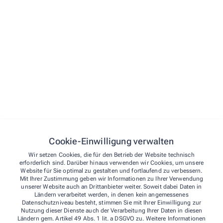
STARTSEITE
VORBESTELLEN
LEISTUNGEN
KONTAKT
NOTDIENST
Kontakt
Cookie-Einwilligung verwalten
Über uns
Sonnen-Apotheke
Wir setzen Cookies, die für den Betrieb der Website technisch
Kontakt
erforderlich sind. Darüber hinaus verwenden wir Cookies, um unsere
Website für Sie optimal zu gestalten und fortlaufend zu verbessern.
Leistungen
Wiedstr. 2
,
57610
Altenkirchen
Mit Ihrer Zustimmung geben wir Informationen zu Ihrer Verwendung
unserer Website auch an Drittanbieter weiter. Soweit dabei Daten in
02681/59 01
Ländern verarbeitet werden, in denen kein angemessenes
02681/7 02 18
Datenschutzniveau besteht, stimmen Sie mit Ihrer Einwilligung zur
Nutzung dieser Dienste auch der Verarbeitung Ihrer Daten in diesen
vorbestellung@apotheke-altenkirchen.de
Ländern gem. Artikel 49 Abs. 1 lit. a DSGVO zu. Weitere Informationen