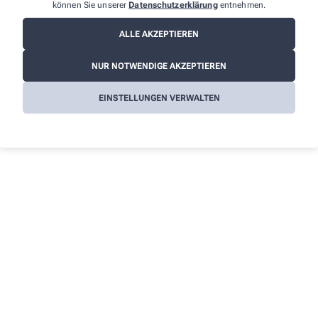
können Sie unserer
Datenschutzerklärung
entnehmen.
Informationen
Impressum
ALLE AKZEPTIEREN
Datenschutz
NUR NOTWENDIGE AKZEPTIEREN
AGB
EINSTELLUNGEN VERWALTEN
Cookies
Barrierefreiheitserklärung
Wir legen großen Wert auf den Schutz Ihrer persönlichen
Daten und garantieren die sichere Übertragung durch eine SSL-
Verschlüsselung.